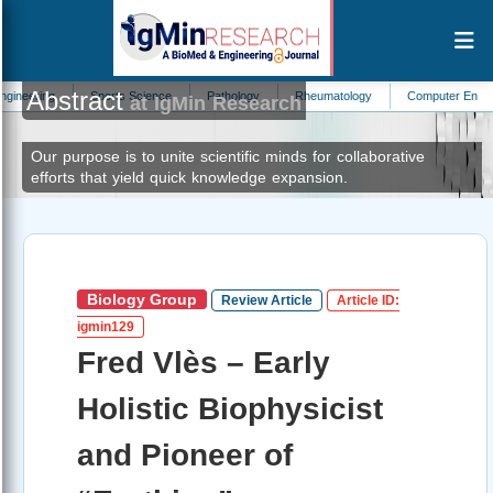
Abstract
Sports Science
Pathology
Rheumatology
Computer Engineering
at IgMin Research
Our purpose is to unite scientific minds for collaborative
efforts that yield quick knowledge expansion.
Biology Group
Review Article
Article ID:
igmin129
Fred Vlès – Early
Holistic Biophysicist
and Pioneer of