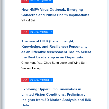
DOI
10.61927/igmin300
New HMPV Virus Outbreak: Emerging
Concerns and Public Health Implications
YRKM Sai
DOI
10.61927/igmin277
The use of FIKR (Facet, Insight,
Knowledge, and Resilience) Personality
as an Effective Assessment Tool to Select
the Best Leadership in an Organization
Chee Kong Yap, Chee Seng Leow and Wing Sum
Vincent Leong
DOI
10.61927/igmin174
Exploring Upper Limb Kinematics in
Limited Vision Conditions: Preliminary
Insights from 3D Motion Analysis and IMU
Data