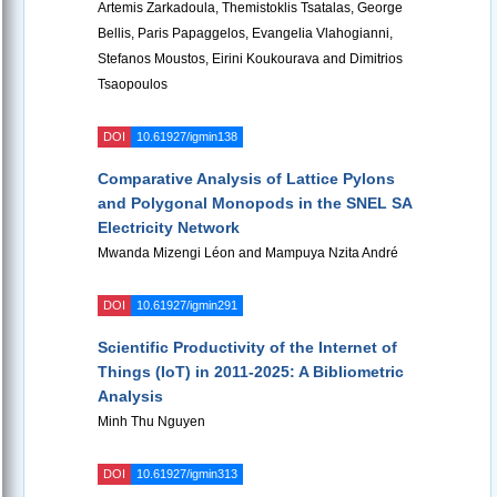
Artemis Zarkadoula, Themistoklis Tsatalas, George
Bellis, Paris Papaggelos, Evangelia Vlahogianni,
Stefanos Moustos, Eirini Koukourava and Dimitrios
Tsaopoulos
DOI
10.61927/igmin138
Comparative Analysis of Lattice Pylons
and Polygonal Monopods in the SNEL SA
Electricity Network
Mwanda Mizengi Léon and Mampuya Nzita André
DOI
10.61927/igmin291
Scientific Productivity of the Internet of
Things (IoT) in 2011-2025: A Bibliometric
Analysis
Minh Thu Nguyen
DOI
10.61927/igmin313